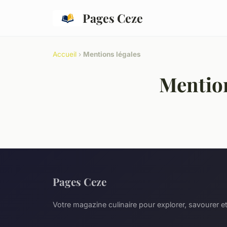
Pages Ceze
Accueil
›
Mentions légales
Mention
Pages Ceze
Votre magazine culinaire pour explorer, savourer et