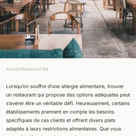
Accueil
›
Restaurant Bar
RESTAURANT BAR
Les restaurants avec les
Lorsqu’on souffre d’une allergie alimentaire, trouver
un restaurant qui propose des options adéquates peut
meilleures options pour les
s’avérer être un véritable défi. Heureusement, certains
personnes allergiques
établissements prennent en compte les besoins
spécifiques de ces clients et offrent divers plats
Marie
•
22 décembre 2023
•
5 min de lecture
adaptés à leurs restrictions alimentaires. Que vous