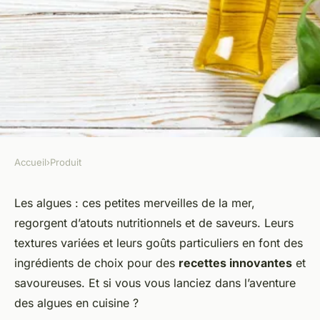
Accueil
›
Produit
PRODUIT
Comment cuisiner les algues
Les algues : ces petites merveilles de la mer,
regorgent d’atouts nutritionnels et de saveurs. Leurs
pour des plats innovants
textures variées et leurs goûts particuliers en font des
ingrédients de choix pour des
recettes innovantes
et
Théo
•
22 décembre 2023
•
6 min de lecture
savoureuses. Et si vous vous lanciez dans l’aventure
des algues en cuisine ?